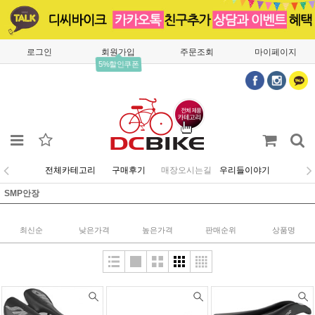
로그인
회원가입
주문조회
마이페이지
5%할인쿠폰
전체카테고리
구매후기
매장오시는길
우리들이야기
SMP안장
최신순
낮은가격
높은가격
판매순위
상품명