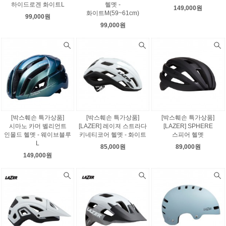
하이드로겐 화이트L
헬멧 -
149,000원
화이트M(59~61cm)
99,000원
99,000원
[박스훼손 특가상품]
[박스훼손 특가상품]
[박스훼손 특가상품]
시마노 카머 벨리언트
[LAZER] 레이져 스트라다
[LAZER] SPHERE
인몰드 헬멧 - 웨이브블루
키네티코어 헬멧 - 화이트
스피어 헬멧
L
85,000원
89,000원
149,000원