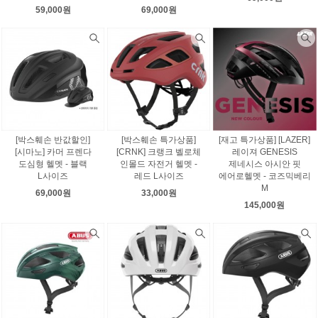
59,000원
69,000원
[박스훼손 반값할인]
[박스훼손 특가상품]
[재고 특가상품] [LAZER]
[시마노] 카머 프렌다
[CRNK] 크랭크 벨로체
레이져 GENESIS
도심형 헬멧 - 블랙
인몰드 자전거 헬멧 -
제네시스 아시안 핏
L사이즈
레드 L사이즈
에어로헬멧 - 코즈믹베리
M
69,000원
33,000원
145,000원