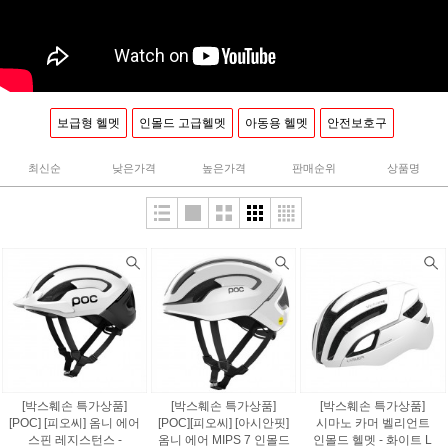
보급형 헬멧
인몰드 고급헬멧
아동용 헬멧
안전보호구
최신순
낮은가격
높은가격
판매순위
상품명
[박스훼손 특가상품]
[박스훼손 특가상품]
[박스훼손 특가상품]
[POC] [피오씨] 옴니 에어
[POC][피오씨] [아시안핏]
시마노 카머 벨리언트
스핀 레지스턴스 -
옴니 에어 MIPS 7 인몰드
인몰드 헬멧 - 화이트 L