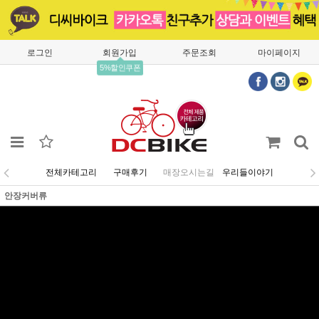
로그인
회원가입
주문조회
마이페이지
5%할인쿠폰
전체카테고리
구매후기
매장오시는길
우리들이야기
안장커버류