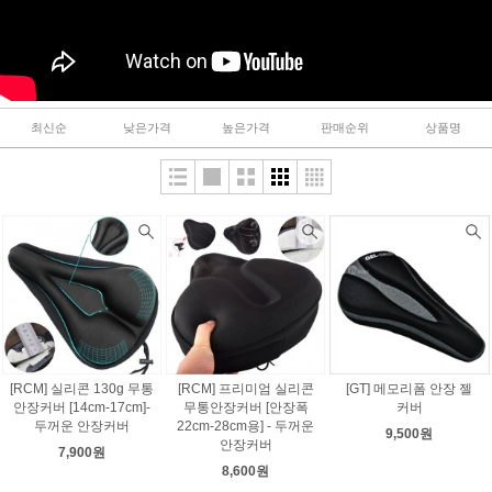
최신순
낮은가격
높은가격
판매순위
상품명
[RCM] 실리콘 130g 무통
[RCM] 프리미엄 실리콘
[GT] 메모리폼 안장 젤
안장커버 [14cm-17cm]-
무통안장커버 [안장폭
커버
두꺼운 안장커버
22cm-28cm용] - 두꺼운
9,500원
안장커버
7,900원
8,600원