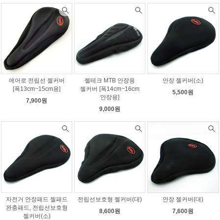
에어로 전립선 젤커버
젤테크 MTB 안장용
안장 젤커버(소)
[폭13cm~15cm용]
젤커버 [폭14cm~16cm
5,500원
안장용]
7,900원
9,000원
자전거 안장패드 젤패드
전립선보호형 젤커버(대)
안장 젤커버(대)
완충패드, 전립선보호형
8,600원
7,600원
젤커버(소)