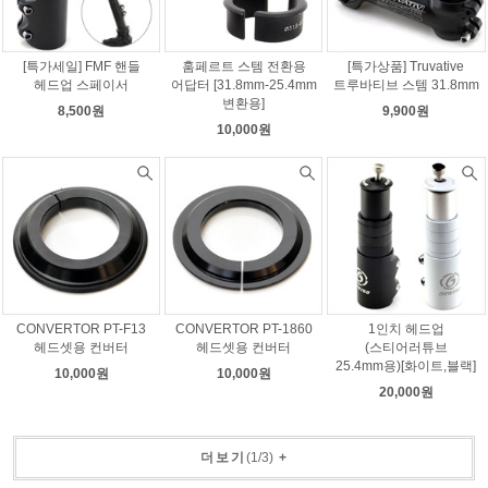
[특가세일] FMF 핸들
훔페르트 스템 전환용
[특가상품] Truvative
헤드업 스페이서
어답터 [31.8mm-25.4mm
트루바티브 스템 31.8mm
변환용]
8,500원
9,900원
10,000원
CONVERTOR PT-F13
CONVERTOR PT-1860
1인치 헤드업
헤드셋용 컨버터
헤드셋용 컨버터
(스티어러튜브
25.4mm용)[화이트,블랙]
10,000원
10,000원
20,000원
더보기
(
1
/
3
)
+