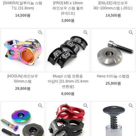
[SHIKRA] 알루미늄 스템
[PRO] M5 x 18mm
[ENLEE] 레인보우
7도 (31.8mm)
레인보우 스템 볼트
80~100mm스템 (-20도)
(6개1조)
14,500원
14,500원
3,900원
[HOSUN] 레인보우
Muqzi 스템 전환용
Henz 티타늄 스템캡
50mm스템
어답터 [31.8mm-25.4mm
25,900원
변환용]
29,900원
8,000원