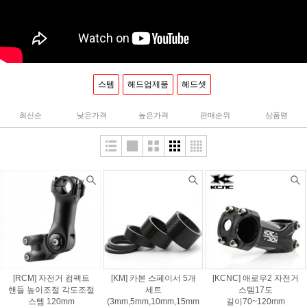
스템
헤드업제품
헤드셋
최신순
낮은가격
높은가격
판매순위
상품명
[RCM] 자전거 컴팩트
[KM] 카본 스페이서 5개
[KCNC] 애로우2 자전거
핸들 높이조절 각도조절
세트
스템17도
스템 120mm
(3mm,5mm,10mm,15mm
길이70~120mm