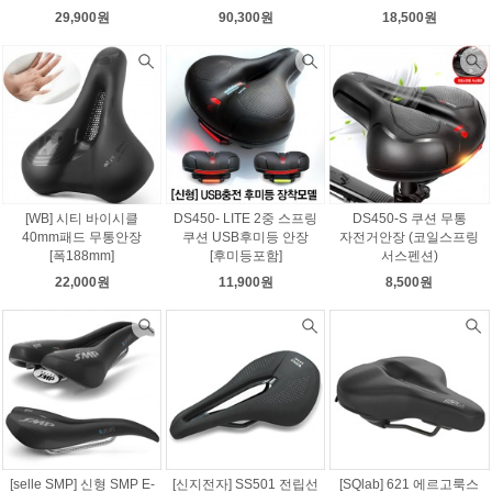
29,900원
90,300원
18,500원
[WB] 시티 바이시클
DS450- LITE 2중 스프링
DS450-S 쿠션 무통
40mm패드 무통안장
쿠션 USB후미등 안장
자전거안장 (코일스프링
[폭188mm]
[후미등포함]
서스펜션)
22,000원
11,900원
8,500원
[selle SMP] 신형 SMP E-
[신지전자] SS501 전립선
[SQlab] 621 에르고룩스