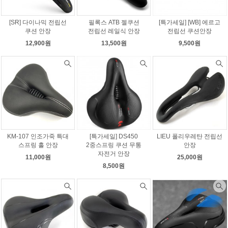
[SR] 다이나믹 전립선
필록스 ATB 젤쿠션
[특가세일] [WB] 에르고
쿠션 안장
전립선 레일식 안장
전립선 쿠션안장
12,900원
13,500원
9,500원
KM-107 인조가죽 특대
[특가세일] DS450
LIEU 폴리우레탄 전립선
스프링 홀 안장
2중스프링 쿠션 무통
안장
자전거 안장
11,000원
25,000원
8,500원