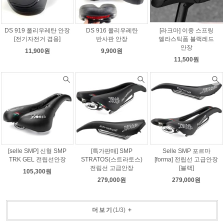
DS 919 폴리우레탄 안장
DS 916 폴리우레탄
[라크마] 이중 스프링
[전기자전거 겸용]
반사판 안장
엘라스틱폼 블랙레드
안장
11,900원
9,900원
11,500원
[selle SMP] 신형 SMP
[특가판매] SMP
Selle SMP 포르마
TRK GEL 전립선안장
STRATOS(스트라토스)
[forma] 전립선 고급안장
전립선 고급안장
[블랙]
105,300원
279,000원
279,000원
더보기
(
1
/
3
)
+