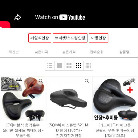
레일식안장
브라켓/스프링안장
아동안장
최신순
낮은가격
높은가격
판매순위
상품명
[FX]더블샥 충격흡수
[SQlab] 에스큐렙 621 M-
[라크마] E-바이크용
실리콘 젤패드 특대안장 -
D 안장 (18cm) -
전립선 무통 후미등안장
무통안장
전기자전거안장
[70mm패드]