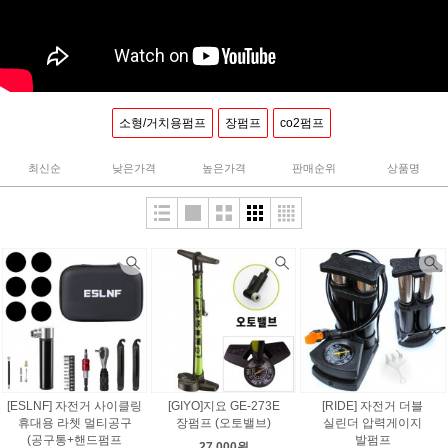
소형/거치용펌프
장펌프
co2펌프
최신순
낮은가격
높은가격
판매순위
상품명
[ESLNF] 자전거 사이클링
[GIYO]지요 GE-273E
[RIDE] 자전거 더블
휴대용 라쳇 멀티공구
장펌프 (오토밸브)
실린더 압력게이지
(공구통+핸드펌프
발펌프
27,000원