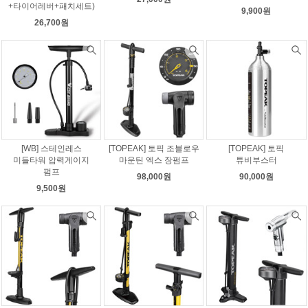
+타이어레버+패치세트)
9,900원
26,700원
[WB] 스테인레스
[TOPEAK] 토픽 조블로우
[TOPEAK] 토픽
미들타워 압력게이지
마운틴 엑스 장펌프
튜비부스터
펌프
98,000원
90,000원
9,500원