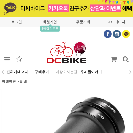
로그인
회원가입
주문조회
마이페이지
5%할인쿠폰
전체카테고리
구매후기
매장오시는길
우리들이야기
크랭크류
>
비비