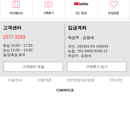
고객센터
입금계좌
1577-3183
예금주 : 김원세
평일 10:00 ~ 17:00
국민 : 291601-04-165034
점심 12:00 ~ 13:00
농협 : 351-0449-9208-13
일/공휴일 휴무
예금주 : 김원세
고객센터 연결
구매후기 보기
이용안내
이용약관
개인정보처리방침
PC버전
디씨바이크
대표 : 김원세 ㅣ 개인정보 보호 책임자 : 김원세
사업자 등록번호 : 128-37-14619
통신판매업신고번호 : 2012-경기고양-113호
전화 : 1577-3183 ㅣ 팩스 : 031-901-2310
주소 : 경기 고양시 일산동구 마두동 903-5
COPYRIGHT(C)디씨바이크 ALL RIGHTS RESERVED.