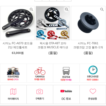
시마노 FC-A070 로드용
픽시용 OTA 48T 오타
시마노 FC-T661
2단 체인휠세트
크랭크 MUSCLE 에디션
크랭크암 고정 볼트-1개
(품절)
(품절)
63,000원