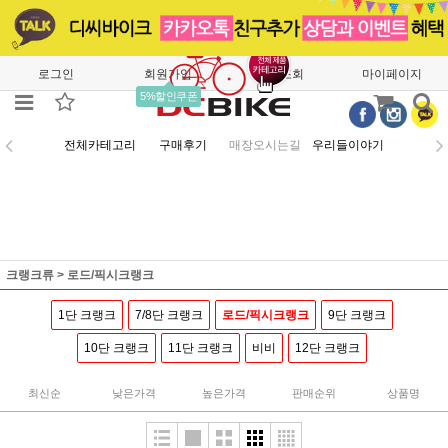
로그인
회원가입
주문조회
마이페이지
5%할인쿠폰
전체카테고리
구매후기
매장오시는길
우리들이야기
크랭크류
>
로드/픽시크랭크
1단 크랭크
7/8단 크랭크
로드/픽시크랭크
9단 크랭크
10단 크랭크
11단 크랭크
비비
12단 크랭크
최신순
낮은가격
높은가격
판매순위
상품명