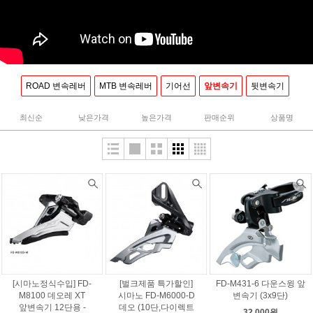
ROAD 변속레버
MTB 변속레버
기어선
앞변속기
뒷변속기
최신순
낮은가격
높은가격
판매순위
상품명
[시마노정식수입] FD-
[벌크제품 특가할인]
FD-M431-6 다운스윙 앞
M8100 데오레 XT
시마노 FD-M6000-D
변속기 (3x9단)
앞변속기 12단용 -
데오 (10단,다이렉트
32,000원