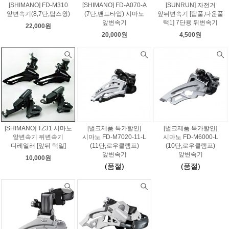
[SHIMANO] FD-M310
[SHIMANO] FD-A070-A
[SUNRUN] 자전거
앞변속기(8,7단,탑스윙)
(7단,밴드타입) 시마노
앞뒤변속기 [탑풀,다운풀
앞변속기
택1] 7단용 뒤변속기
22,000원
20,000원
4,500원
[SHIMANO] TZ31 시마노
[벌크제품 특가할인]
[벌크제품 특가할인]
앞변속기 뒤변속기
시마노 FD-M7020-11-L
시마노 FD-M6000-L
디레일러 [앞뒤 택일]
(11단,로우클램프)
(10단,로우클램프)
앞변속기
앞변속기
10,000원
(품절)
(품절)