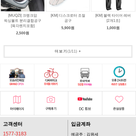
[MUQZI] 크랭크암
[KM] 디스크로터 조절
[KM] 블랙 타이어 레버
픽싱볼트 분리결합공구
공구
[2개1조]
[육각렌치포함]
5,900원
1,000원
2,500원
더보기
(
1
/
11
)
+
고객센터
입금계좌
1577-3183
예금주 : 김원세