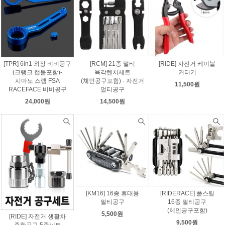
[TPR] 6in1 외장 비비공구
[RCM] 21종 멀티
[RIDE] 자전거 케이블
(크랭크 캡툴포함)-
육각렌치세트
커터기
시마노 스램 FSA
(체인공구포함) - 자전거
11,500원
RACEFACE 비비공구
멀티공구
24,000원
14,500원
[KM16] 16종 휴대용
[RIDERACE] 풀스틸
멀티공구
16종 멀티공구
(체인공구포함)
5,500원
[RIDE] 자전거 생활차
9,500원
종합공구 5종세트