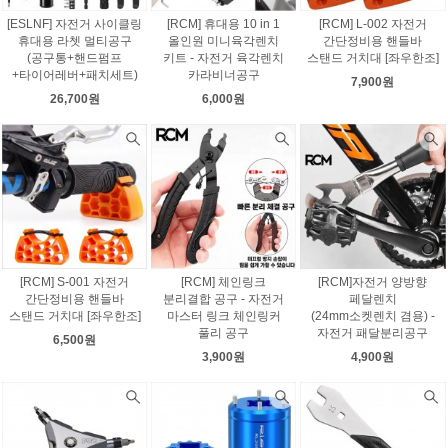
[ESLNF] 자전거 사이클링
[RCM] 휴대용 10 in 1
[RCM] L-002 자전거
휴대용 라쳇 멀티공구
올인원 미니육각렌치
간단정비용 핸들바
(공구통+핸드펌프
키트 - 자전거 육각렌치
스탠드 거치대 [좌우한조]
+타이어레버+패치세트)
카라비너공구
7,900원
26,700원
6,000원
[RCM] S-001 자전거
[RCM] 체인링크
[RCM]자전거 양방향
간단정비용 핸들바
분리결합 공구 - 자전거
페달렌치
스탠드 거치대 [좌우한조]
마스터 링크 체인링커
(24mm소켓렌치 겸용) -
풀리 공구
자전거 패달분리공구
6,500원
3,900원
4,900원