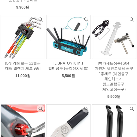
9,900원
[GN] 레인보우 S2합금
[LIBRATON] 8 in 1
[특가세트상품][S04]
대형 별렌치 세트[9종]
멀티공구 (육각렌치세트)
자전거 체인교체용 공구
4종세트 (체인공구,
11,000원
5,500원
체인체크기,
링크결합공구,
체인고정공구)
9,900원