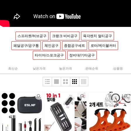
스프라켓/허브공구
크랭크 비비공구
육각렌치 멀티공구
페달공구/공구통
체인공구
종합공구세트
로터/케이블커터
타이어/스포크공구
정비대/기타공구
최신순
낮은가격
높은가격
판매순위
상품명