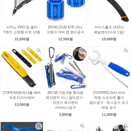
시마노 PRO 팀 델타
[RISK] DUB XTR 2in1
아이스툴즈 (33S1)
Y렌치 교체형 비트 13종
크랭크 커버 캡 분리공구
페달렌치(수퍼그립)
31,000원
12,500원
15,000원
[TOPEAK]토픽셔틀 레버
[RCM] 키링 8종 휴대용
[TOOPRE] 3in1 비비
프로 타이어레버
육각렌치 미니 멀티공구 -
락링 스프라켓 홀더
자전거 육각렌치
멀티공구 - 픽시공구 코그
13,500원
카라비너공구
락링 공구
3,900원
11,500원