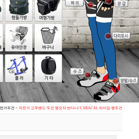
전거두건
>
자전거 고무밴드 두건 챙모자 반다나/ CARACAL 라이딩 챙두건