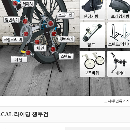
모자/두건류
>
자
ACAL 라이딩 챙두건