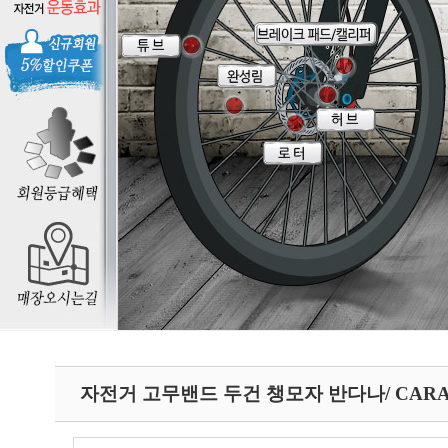
자전거 고무밴드 두건 챙모자 반다나/ CAR