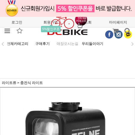
로그인
회원가입
주문조회
마이페이지
5%할인쿠폰
전체카테고리
구매후기
매장오시는길
우리들이야기
라이트류
>
충전식 라이트