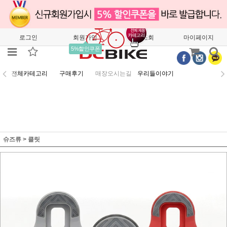
로그인
회원가입
주문조회
마이페이지
5%할인쿠폰
전체카테고리
구매후기
매장오시는길
우리들이야기
슈즈류
>
클릿