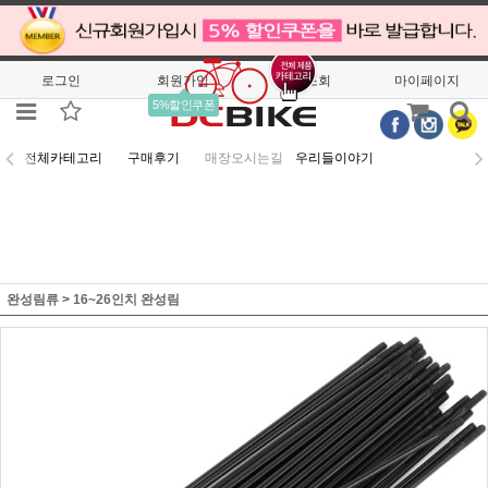
로그인
회원가입
주문조회
마이페이지
5%할인쿠폰
전체카테고리
구매후기
매장오시는길
우리들이야기
완성림류
>
16~26인치 완성림