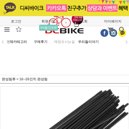
로그인
회원가입
주문조회
마이페이지
5%할인쿠폰
전체카테고리
구매후기
매장오시는길
우리들이야기
완성림류
>
16~26인치 완성림