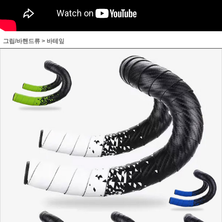
그립/바핸드류
>
바테잎