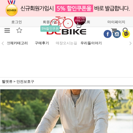
로그인
회원가입
주문조회
마이페이지
5%할인쿠폰
전체카테고리
구매후기
매장오시는길
우리들이야기
헬멧류
>
안전보호구