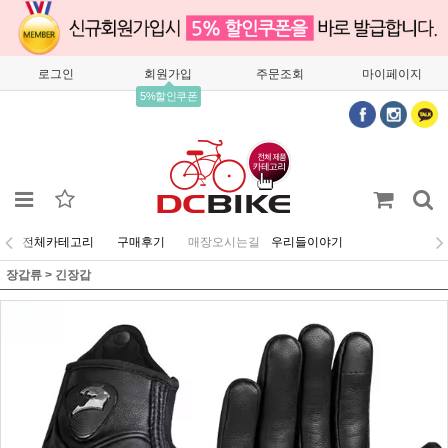
로그인
회원가입
주문조회
마이페이지
5%할인쿠폰
전체카테고리
구매후기
매장오시는길
우리들이야기
장갑류
>
긴장갑