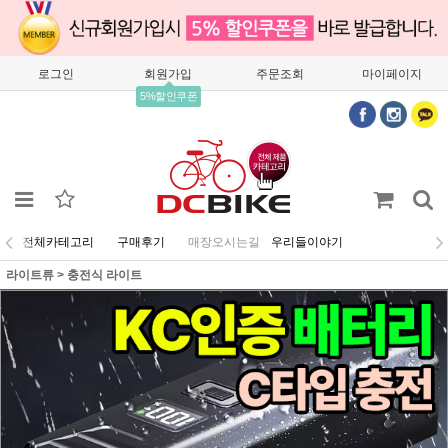
로그인
회원가입
주문조회
마이페이지
5%할인쿠폰
전체카테고리
구매후기
매장오시는길
우리들이야기
라이트류
>
충전식 라이트