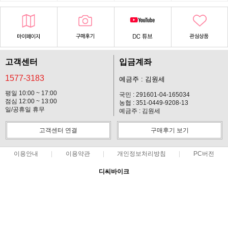
고객센터
입금계좌
1577-3183
예금주 : 김원세
평일 10:00 ~ 17:00
국민 : 291601-04-165034
점심 12:00 ~ 13:00
농협 : 351-0449-9208-13
일/공휴일 휴무
예금주 : 김원세
고객센터 연결
구매후기 보기
이용안내
이용약관
개인정보처리방침
PC버전
디씨바이크
대표 : 김원세 ㅣ 개인정보 보호 책임자 : 김원세
사업자 등록번호 : 128-37-14619
통신판매업신고번호 : 2012-경기고양-113호
전화 : 1577-3183 ㅣ 팩스 : 031-901-2310
주소 : 경기 고양시 일산동구 마두동 903-5