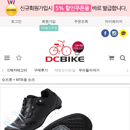
로그인
회원가입
주문조회
마이페이지
5%할인쿠폰
전체카테고리
구매후기
매장오시는길
우리들이야기
슈즈류
>
MTB용 슈즈