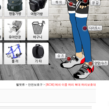
헬멧류
>
안전보호구
>
[RCM] 메쉬 이중 허리 복대 허리보호대