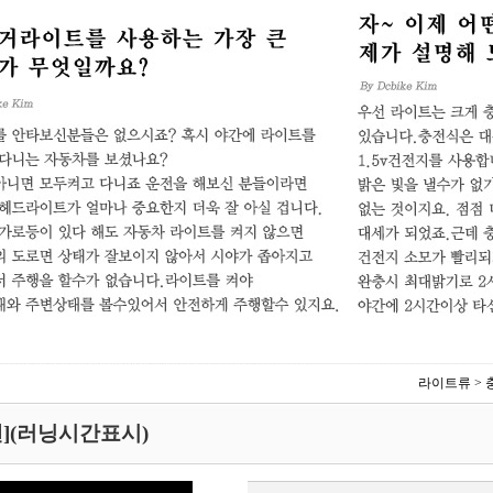
라이트류
>
루멘](러닝시간표시)