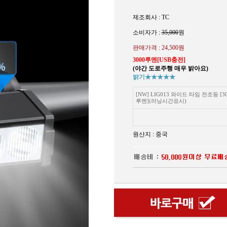
제조회사 : TC
소비자가 :
35,000
원
판매가격 :
24,500원
3000루멘[USB충전]
(야간 도로주행 매우 밝아요)
밝기★★★★★
[NW] LIG013 와이드 타임 전조등 [30
루멘](러닝시간표시)
원산지 : 중국