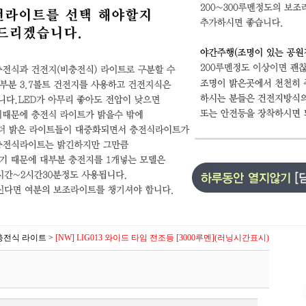
충전식 라이트
>
[NW] LIG013 와이드 타임 전조등 [3000루멘](러닝시간표시)