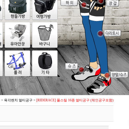
류
>
육각렌치 멀티공구
>
[RIDERACE] 풀스틸 16종 멀티공구 (체인공구포함)