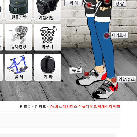
펌프류
>
장펌프
>
[WB] 스테인레스 미들타워 압력게이지 펌프