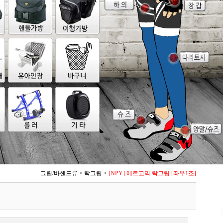
그립/바핸드류
>
락그립
>
[NPY] 에르고믹 락그립 [좌우1조]