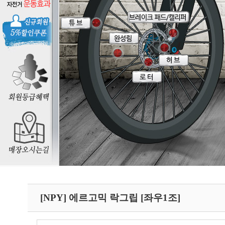
[NPY] 에르고믹 락그립 [좌우1조]