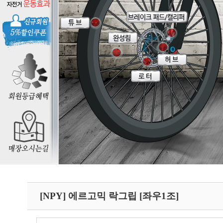
[NPY] 에르고믹 락그립 [좌우1조]