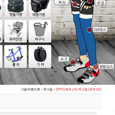
그립/바핸드류
>
락그립
>
[NPY] 에르고믹 락그립 [좌우1조]