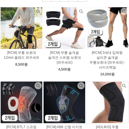
[RCM] 무릎 보호대
[RCM] 무릎 슬개골
[RCM] 3세대 입체형
12mm 폼패드 좌우세트
슬개건 스트랩 보호대
실리콘 슬개골
[좌우세트]
무릎보호대 [좌우세트] -
8,500원
사이즈택일
4,500원
10,500원
[RCM] BTL7 스프링
[RCM] AB8 신형 이지핏
[ADLIKIS] 무릎