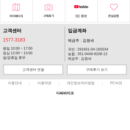
고객센터
입금계좌
1577-3183
예금주 : 김원세
평일 10:00 ~ 17:00
국민 : 291601-04-165034
점심 12:00 ~ 13:00
농협 : 351-0449-9208-13
일/공휴일 휴무
예금주 : 김원세
고객센터 연결
구매후기 보기
이용안내
이용약관
개인정보처리방침
PC버전
디씨바이크
대표 : 김원세 ㅣ 개인정보 보호 책임자 : 김원세
사업자 등록번호 : 128-37-14619
통신판매업신고번호 : 2012-경기고양-113호
전화 : 1577-3183 ㅣ 팩스 : 031-901-2310
주소 : 경기 고양시 일산동구 마두동 903-5
COPYRIGHT(C)디씨바이크 ALL RIGHTS RESERVED.