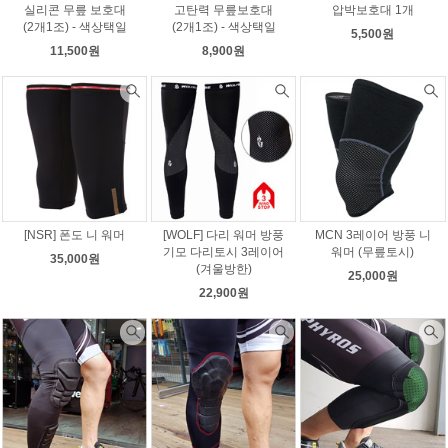
실리콘 무릎 보호대
고탄력 무릎보호대
압박보호대 1개
(2개1조) - 색상택일
(2개1조) - 색상택일
5,500원
11,500원
8,900원
[NSR] 폰도 니 워머
[WOLF] 다리 워머 방풍
MCN 3레이어 방풍 니
기모 다리토시 3레이어
워머 (무릎토시)
35,000원
(겨울방한)
25,000원
22,900원