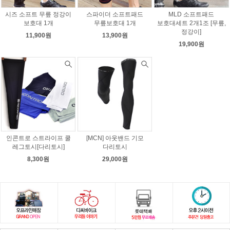
시즈 소프트 무릎 정강이
스파이더 소프트패드
MLD 소프트패드
보호대 1개
무릎보호대 1개
보호대세트 2개1조 [무릎,
정강이]
11,900원
13,900원
19,900원
인콘트로 스트라이프 쿨
[MCN] 아웃밴드 기모
레그토시[다리토시]
다리토시
8,300원
29,000원