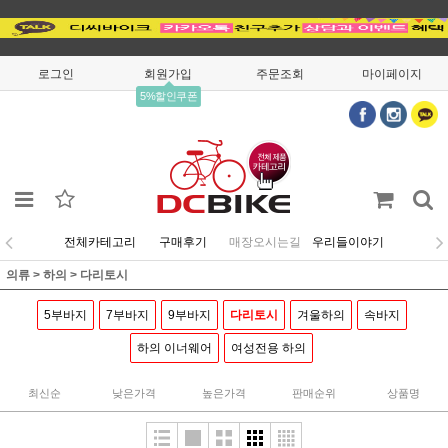
로그인
회원가입
주문조회
마이페이지
5%할인쿠폰
전체카테고리
구매후기
매장오시는길
우리들이야기
의류
>
하의
>
다리토시
5부바지
7부바지
9부바지
다리토시
겨울하의
속바지
하의 이너웨어
여성전용 하의
최신순
낮은가격
높은가격
판매순위
상품명